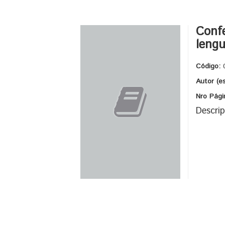
Confe
leng
Código:
Autor (e
Nro Pági
Descrip