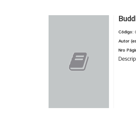
Buddh
Código:
Autor (e
Nro Pági
Descrip