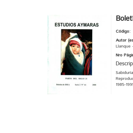
Bolet
Código:
Autor (e
Llanque 
Nro Pági
Descrip
Sabidurí
Reproduc
1985-199