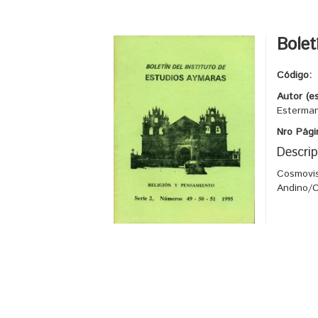
Bolet
Código:
Autor (e
Esterman
Nro Pági
Descrip
Cosmovis
Andino/C