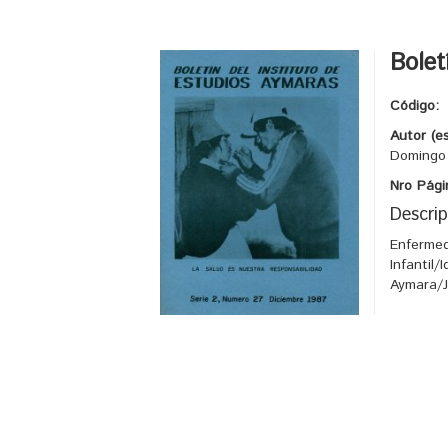
Bolet
Código:
Autor (e
Domingo 
Nro Pági
Descrip
Enfermed
Infantil
Aymara/J