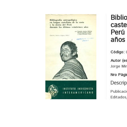
Bibli
caste
Perú 
años
Código:
Autor (e
Jorge Mi
Nro Pági
Descrip
Publicac
Editados