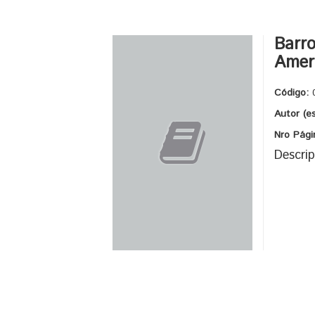
Barr
Amer
Código:
Autor (e
Nro Pági
Descrip