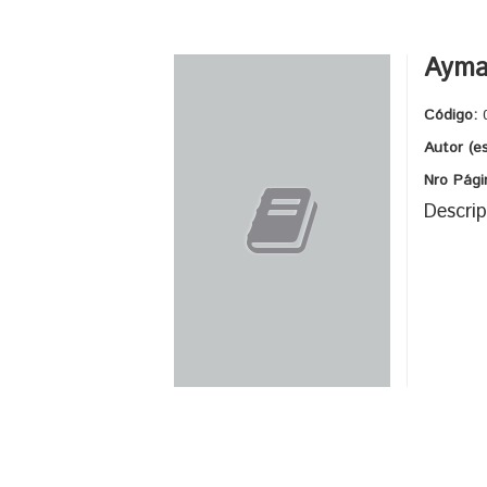
Aymar
Código:
Autor (e
Nro Pági
Descrip