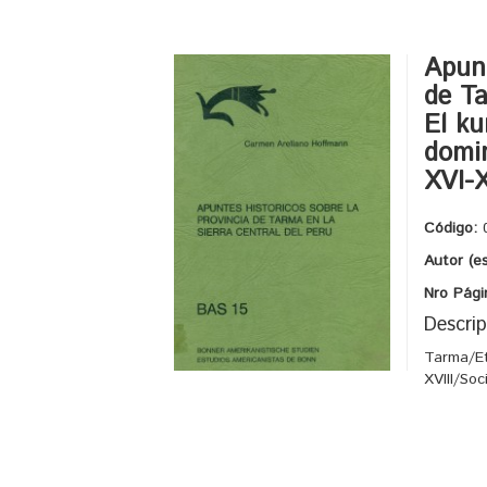
Apunt
de Ta
El ku
domin
XVI-X
Código:
Autor (e
Nro Pági
Descrip
Tarma/Et
XVIII/So