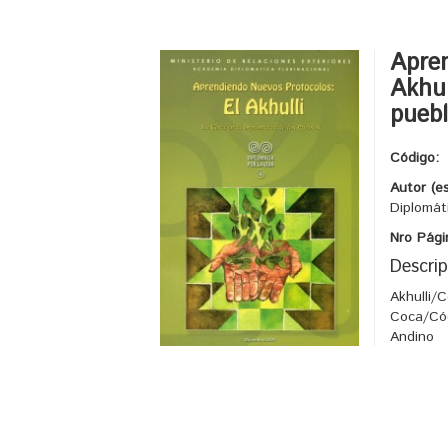
Apren
Akhul
pueb
Código:
Autor (e
Diplomáti
Nro Pági
Descrip
Akhulli/
Coca/Cód
Andino