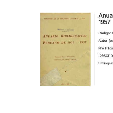
Anuar
1957
Código:
Autor (e
Nro Pági
Descrip
Bibliogr