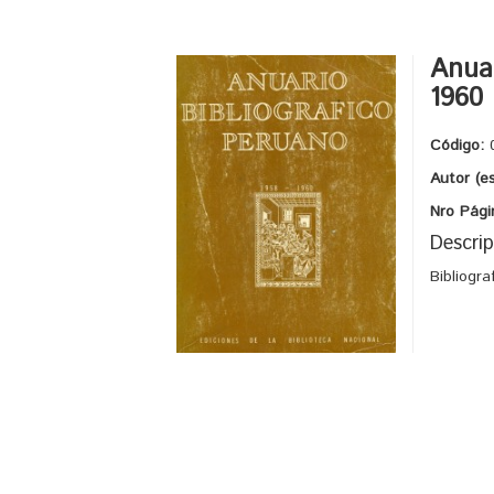
Anuar
1960
Código:
Autor (e
Nro Pági
Descrip
Bibliogr