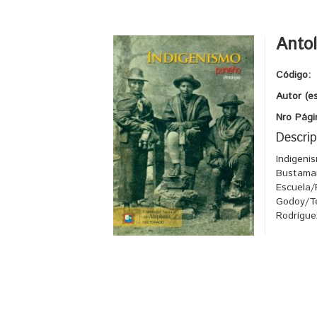
Antol
Código:
Autor (e
Nro Pági
Descrip
Indigeni
Bustaman
Escuela/
Godoy/Te
Rodrígue