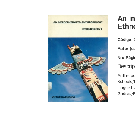
An in
Ethn
Código:
Autor (e
Nro Pági
Descrip
Anthropo
Schools/H
Linguist
Gadres/P