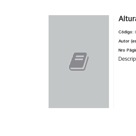
Altu
Código:
Autor (e
Nro Pági
Descrip