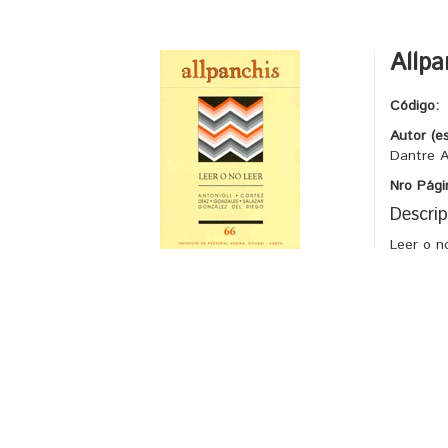
Allpa
Código:
Autor (e
Dantre An
Nro Pági
Descrip
Leer o n