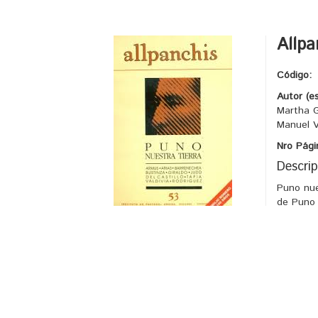
Allpa
Código:
Autor (e
Martha G
Manuel V
Nro Pági
Descrip
Puno nue
de Puno