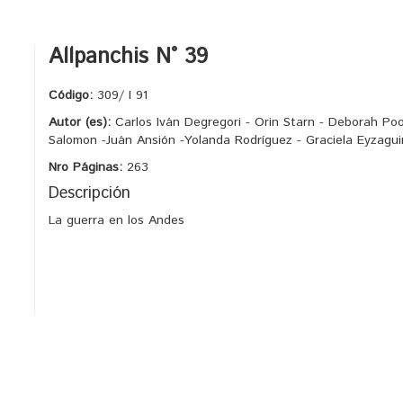
Allpanchis N° 39
Código:
309/ I 91
Autor (es):
Carlos Iván Degregori - Orin Starn - Deborah Poo
Salomon -Juán Ansión -Yolanda Rodríguez - Graciela Eyzagui
Nro Páginas:
263
Descripción
La guerra en los Andes