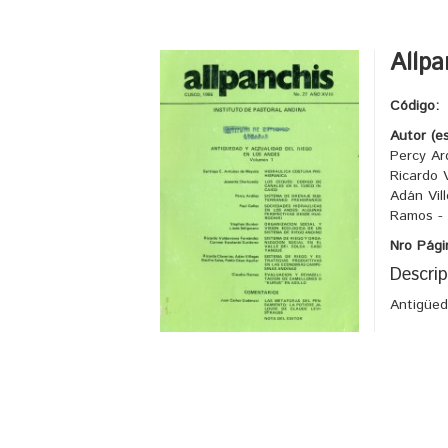
Allpa
Código:
Autor (e
Percy Ar
Ricardo 
Adán Vill
Ramos - 
Nro Pági
Descrip
Antigüed