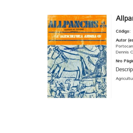
Allpa
Código:
Autor (e
Portocarr
Dennis C
Nro Pági
Descrip
Agricult