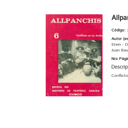
Allpa
Código:
Autor (e
Stein - 
Juan Bau
Nro Pági
Descrip
Conflict