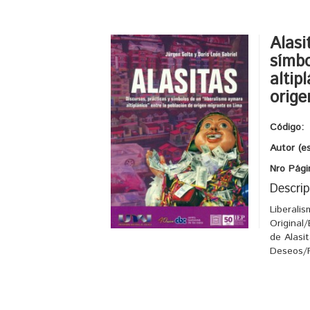
Alasi
símbo
altip
orige
Código:
Autor (e
Nro Pági
Descrip
Liberali
Original
de Alasi
Deseos/