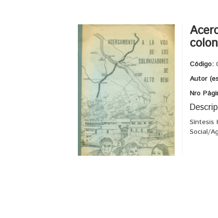
Acerc
colon
Código:
Autor (e
Nro Pági
Descrip
Síntesis 
Social/A