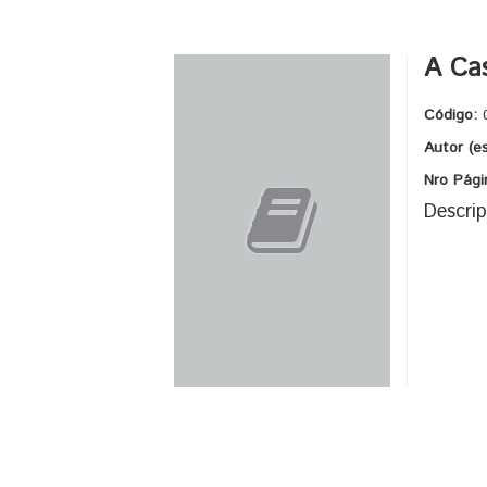
A Cas
Código:
Autor (e
Nro Pági
Descrip